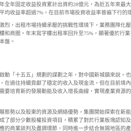
5年全年固定收益投資累計出資約28億元，為近五年來最大
合平均收益率超過7%，在目前市場投資收益率普遍下行的
激烈，出租市場持續承壓的挑戰性環境下，業務團隊化壓
樓和商圈。年末寫字樓出租率回升至75%，顯著優於行業
基本盤。
也是啟動「十五五」規劃的謀劃之年，對中國新城鎮來說，
，在過往持續貢獻了穩定的收入及現金流，但在目前境內
需要培育新的發展動能及收入增長曲線，實現產業資源的
的發展態勢以及股東的資源及網絡優勢，集團開始探索在新
成了部分少數股權投資項目，積累了對於行業板塊認知及經
應的商業談判及盡調環節，同時進一步結合無錫地區的產