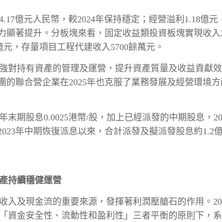
入4.17億元人民幣，較2024年保持穩定；經營溢利1.18
利能力顯著提升。分板塊來看，固定收益類投資板塊實現收入2
元，存量項目工程代建收入5700餘萬元。
步加強對持有資產的管理及運營，提升資產質量及收益貢獻
團的聯合營企業在2025年也克服了業務發展及經營環境
末期股息0.0025港幣/股，加上已經派發的中期股息，20
自2023年中期恢復派息以來，合計派發及擬派發股息約1
產持續穩健運營
收入及現金流的重要來源，發揮著利潤壓艙石的作用。20
「資金安全性、流動性和盈利性」三者平衡的原則下，系