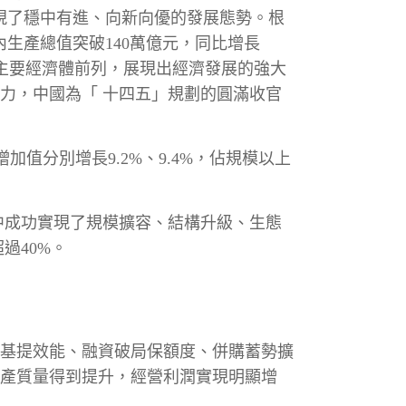
現了穩中有進、向新向優的發展態勢。根
生產總值突破140萬億元，同比增長
界主要經濟體前列，展現出經濟發展的強大
力，中國為「 十四五」規劃的圓滿收官
值分別增長9.2%、9.4%，佔規模以上
境中成功實現了規模擴容、結構升級、生態
過40%。
強基提效能、融資破局保額度、併購蓄勢擴
產質量得到提升，經營利潤實現明顯增