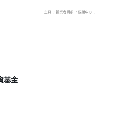
主頁
/
投資者關系
/
媒體中心
/
資基金