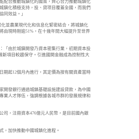
能配合推動城鎭化的國策，齊心合力推動城鎮化
城鎭化積極支持，投、貸项目覆蓋全國，而我們
協同效益。」
業化並農業現代化和信息化緊密結合，將城鎮化
將由現時剛逾51%，在十幾年間大幅提升至世界
：「由於城鎭開發乃資本密集行業，初期資本投
展新項目較趨保守。引進國開金融成為控制性大
日期起12個月內進行，其定價為按有關資產當時
國家開發銀行通過城鎮基礎設施建設貸款，為中國
專業人才隊伍，強調根據各城市群的發展規律和
司，注冊資本476億元人民幣，是目前國內銀
式，加快推動中國城鎮化進程。