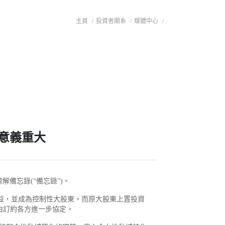
主頁
/
投資者關系
/
媒體中心
/
意義重大
備忘錄(“備忘錄”)。
%權益，並成為控制性大股東。而原大股東上置投資
須由訂約各方進一步協定。