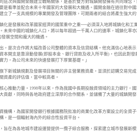
司這次與國開金融建立戰略關係，是基於雙方對城鎭開發擁有共同理念，
要是看準並配合未來十年國家的大發展和大機遇。國開金融在過往對中國
建立了一支具規模的專業開發及管理團隊，可期兩者的結合將產生強大的
鎮化是發展和改革國家經濟的國策重中之重──必須深入地將城鎮化和工
。未來中國的城鎮化人口，將以每年超過一千萬人口的速率，城鎮化率亦
遠的發展空間和龐大的機遇。
出，是次合作將大幅改善公司整體的資本及信貸結構。他充滿信心地表示
資本開支是靠滾動發展(即股本金、銀行貸款及收入所平衡)，也因此對發
實力，為公司未來的快速發展打下厚實基礎。」
旗下新城鎮規劃及發展項目無關的非主營業務資產，並須於認購交易完成
關資產的評估值，當中較高者。
核心推動力量。1998年以來，作為我國中長期投融資領域的主力銀行，
大貢獻，同時與各地政府建立深厚的合作關系，並儲備了大量的城鎮開發
資機構，為國家開發銀行根據國務院批准的商業化改革方案設立的全資子公
構，是一個輻射海內外的綜合性投資平台。
，旨在為各地城市建設運營提供一攬子綜合服務，探索建立城市發展新模