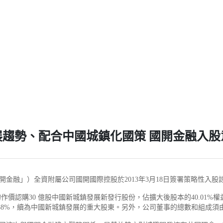
展趨勢、配合中國城鎮化國策 國開金融入股
融」）全資附屬公司國開國際控股於2013年3月18日簽署策略性入股諒解
的作價認購30 億股中國新城鎮發展新發行股份，佔擴大後股本的40.01
19.58%，續為中國新城鎮發展的重大股東。另外，公司董事的總數和組成