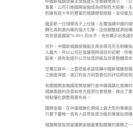
中國新城鎮發展主席施建先生樂觀地表示：「公
事業。公司引進國開金融成為控制性大股東，主
則擁有逾十年的豐富的城鎭開發經驗，並培養及
國家新一任領導班子上任後，反覆強調中國的城
轉化為刺激內需的強大引擎，加快調整經濟結構
其他發達國家70-80% 的水平，充份顯示出長
另外，中國新城鎮發展副主席余偉亮先生明確指
入龐大，所以公司在發展現時項目的初期，所需
股東，將有助提升公司信貸評級及改善整體資本
在備忘錄中，上置控股承諾收購中國新城鎮發展
之帳面浄值，或訂約各方同意委任的評估師就有
有關國開金融國家開發銀行是中國城鎮化發展的
城鎮面貌的改善和地方經濟社會發展，做出了重
特點優化調整資產布局。
國開金融，在中國城鎮化領域上最大型的專業投
行業下屬唯一具有人民幣投資功能的專業投資機
城鎮開發投資是國開金融最重點開展的業務之一