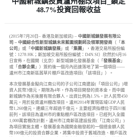
中國新城鎮投資瀘州棚改項目_鎖定
48.7%投資回報收益
(2015年7月20日– 香港及新加坡訊) –
中國新城鎮發展有限公
司
–
中國綜合性新型城鎮未來藍圖規劃師及領軍開發商
（「
本
公司
」或「
中國新城鎮發展
」或「
集團
」，香港交易所股份編
號：1278.HK；新加坡交易所股份編號：D4N.SI）欣然於6月16
日宣佈，在國開（北京）新型城鎮化發展基金（「
發展基金
」
或「
合夥企業
」）簽約後一個月內迅速落地了第一個項目——
瀘州市江南新區茜草片棚戶區改造項目(「該項目」）。
本次發展基金擬向江南公司的子公司江南建設(「項目公司」)增
資人民幣3億元，期限為4年，作為項目開發的資本金，而中國
新城鎮作為劣後層有限合夥人，出資比例為1.5%，計人民幣450
萬元，用於投資瀘州棚改項目。瀘州2014年實現區域GDP人民
幣1,260億元，連續三年超過千億元，主要經濟指標位于四川省
前列。該項目為瀘州市的重點棚戶區改造項目，已經列入全國
1,000萬套棚改計劃，瀘州市江南新區建設投資(「江南公司」)
為項目實施主體。發展基金為國開金融發起的一個總金額人民
幣100億元的投資合夥企業，將集中投資于舊城改造、棚戶區改