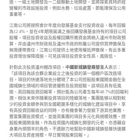
造、一級土地開發及一二級聯動土地開發，並將探索具特許經
營權的市政設施投資，例如水務、垃圾處置、節能環保及公用
事業等。
江南公司將按照會計年度向發展基金支付投資收益，每年回報
為12.4%，並在4年期限届滿之後回購發展基金持有的項目公司
股權，項目投資收益及股權回購所需資金將納入瀘州市財政預
算，并由瀘州市財政局及瀘州市政府附屬公司提供質押擔保及
無限連帶責任，江南公司提供土地使用權抵押擔保。有此多重
投資增信保障措施，可見該項目投資安全性高，風險低。
針對此次投資瀘州棚改項目，
中國新城鎮發展發言人
表示：
「該項目為該合夥企業設立之後投資的第一個棚戶區改造項
目，項目的快速落地充分體現了本公司控股股東國開金融在全
國城鎮化領域的項目管道優勢及投資經驗。該項目具有低風
險、高回報投資回報率，預計能為公司產生每年48.7%的回報利
潤。相信未來伴隨著投資項目的陸續落地，集團能够以相對較
少的投資金額參與到全國範圍多樣化的城鎮化建設項目中，享
有高投資回報收益的同時，亦有機會著力發掘下游其他業務，
豐富集團投資模式，並提高集團的項目多元化與規模效應。控
股股東國開金融，作為投資國內城鎮化開發的元老，亦憑藉自
身業內領頭羊的角色，不遺餘力地幫助中國新城鎮發展快速擴
大項目及資産規模，早日實現股東回報。」